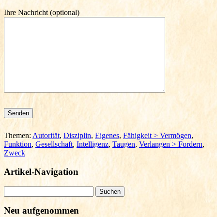
Ihre Nachricht (optional)
Bitte lasse dieses Feld leer.
Themen:
Autorität
,
Disziplin
,
Eigenes
,
Fähigkeit > Vermögen
,
Funktion
,
Gesellschaft
,
Intelligenz
,
Taugen
,
Verlangen > Fordern
,
Zweck
Artikel-Navigation
Suchen
nach:
Neu aufgenommen