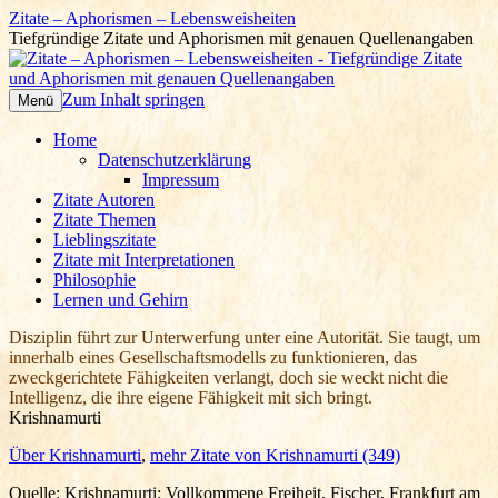
Zitate – Aphorismen – Lebensweisheiten
Tiefgründige Zitate und Aphorismen mit genauen Quellenangaben
Zum Inhalt springen
Menü
Home
Datenschutzerklärung
Impressum
Zitate Autoren
Zitate Themen
Lieblingszitate
Zitate mit Interpretationen
Philosophie
Lernen und Gehirn
Disziplin führt zur Unterwerfung unter eine Autorität. Sie taugt, um
innerhalb eines Gesellschaftsmodells zu funktionieren, das
zweckgerichtete Fähigkeiten verlangt, doch sie weckt nicht die
Intelligenz, die ihre eigene Fähigkeit mit sich bringt.
Krishnamurti
Über Krishnamurti
,
mehr Zitate von Krishnamurti (349)
Quelle: Krishnamurti: Vollkommene Freiheit, Fischer, Frankfurt am