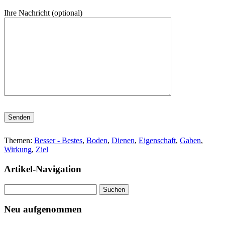
Ihre Nachricht (optional)
Bitte lasse dieses Feld leer.
Themen:
Besser - Bestes
,
Boden
,
Dienen
,
Eigenschaft
,
Gaben
,
Wirkung
,
Ziel
Artikel-Navigation
Suchen
nach:
Neu aufgenommen