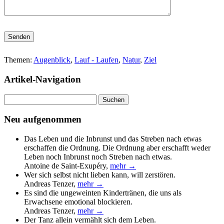
Bitte lasse dieses Feld leer.
Themen:
Augenblick
,
Lauf - Laufen
,
Natur
,
Ziel
Artikel-Navigation
Suchen
nach:
Neu aufgenommen
Das Leben und die Inbrunst und das Streben nach etwas
erschaffen die Ordnung. Die Ordnung aber erschafft weder
Leben noch Inbrunst noch Streben nach etwas.
Antoine de Saint-Exupéry
,
mehr →
Wer sich selbst nicht lieben kann, will zerstören.
Andreas Tenzer
,
mehr →
Es sind die ungeweinten Kindertränen, die uns als
Erwachsene emotional blockieren.
Andreas Tenzer
,
mehr →
Der Tanz allein vermählt sich dem Leben.