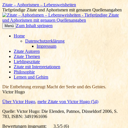
Zitate – Aphorismen – Lebensweisheiten
Tiefgründige Zitate und Aphorismen mit genauen Quellenangaben
Zum Inhalt springen
Menü
Home
Datenschutzerklärung
Impressum
Zitate Autoren
Zitate Themen
Lieblingszitate
Zitate mit Interpretationen
Philosophie
Lernen und Gehirn
Die Entbehrung erzeugt Macht der Seele und des Geistes.
Victor Hugo
Über Victor Hugo
,
mehr Zitate von Victor Hugo (54)
Quelle: Victor Hugo: Die Elenden, Patmos, Düsseldorf 2006, S.
783, ISBN: 3491961696
Bewertungen insgesamt:
3.5/5
(6)