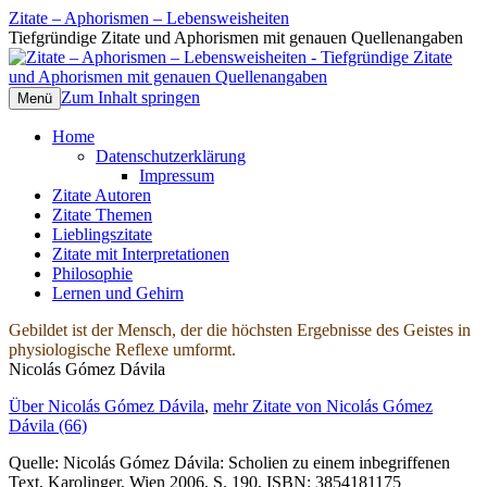
Zitate – Aphorismen – Lebensweisheiten
Tiefgründige Zitate und Aphorismen mit genauen Quellenangaben
Zum Inhalt springen
Menü
Home
Datenschutzerklärung
Impressum
Zitate Autoren
Zitate Themen
Lieblingszitate
Zitate mit Interpretationen
Philosophie
Lernen und Gehirn
Gebildet ist der Mensch, der die höchsten Ergebnisse des Geistes in
physiologische Reflexe umformt.
Nicolás Gómez Dávila
Über Nicolás Gómez Dávila
,
mehr Zitate von Nicolás Gómez
Dávila (66)
Quelle: Nicolás Gómez Dávila: Scholien zu einem inbegriffenen
Text, Karolinger, Wien 2006, S. 190, ISBN: 3854181175