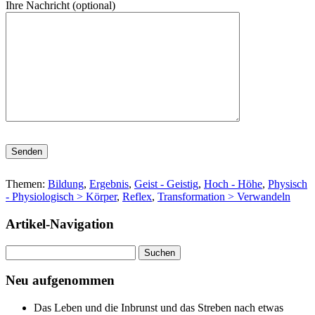
Ihre Nachricht (optional)
Bitte lasse dieses Feld leer.
Themen:
Bildung
,
Ergebnis
,
Geist - Geistig
,
Hoch - Höhe
,
Physisch
- Physiologisch > Körper
,
Reflex
,
Transformation > Verwandeln
Artikel-Navigation
Suchen
nach:
Neu aufgenommen
Das Leben und die Inbrunst und das Streben nach etwas