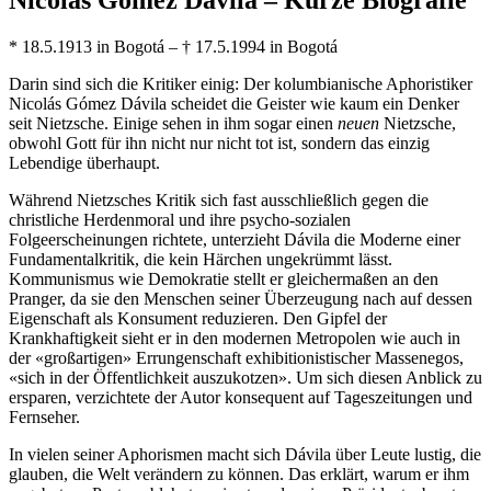
* 18.5.1913 in Bogotá – † 17.5.1994 in Bogotá
Darin sind sich die Kritiker einig: Der kolumbianische Aphoristiker
Nicolás Gómez Dávila scheidet die Geister wie kaum ein Denker
seit Nietzsche. Einige sehen in ihm sogar einen
neuen
Nietzsche,
obwohl Gott für ihn nicht nur nicht tot ist, sondern das einzig
Lebendige überhaupt.
Während Nietzsches Kritik sich fast ausschließlich gegen die
christliche Herdenmoral und ihre psycho-sozialen
Folgeerscheinungen richtete, unterzieht Dávila die Moderne einer
Fundamentalkritik, die kein Härchen ungekrümmt lässt.
Kommunismus wie Demokratie stellt er gleichermaßen an den
Pranger, da sie den Menschen seiner Überzeugung nach auf dessen
Eigenschaft als Konsument reduzieren. Den Gipfel der
Krankhaftigkeit sieht er in den modernen Metropolen wie auch in
der «großartigen» Errungenschaft exhibitionistischer Massenegos,
«sich in der Öffentlichkeit auszukotzen». Um sich diesen Anblick zu
ersparen, verzichtete der Autor konsequent auf Tageszeitungen und
Fernseher.
In vielen seiner Aphorismen macht sich Dávila über Leute lustig, die
glauben, die Welt verändern zu können. Das erklärt, warum er ihm