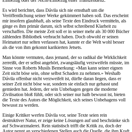
Einbezug oder der Nicht-Einbezug einer Transzendenz.“
Es wird berichtet, dass Dávila sich nie ernsthaft um die
Veröffentlichung seiner Werke gekümmert haben soll. Das erscheint
mir insofern glaubhaft, als seine Texte den Eindruck vermitteln, als
ginge es ihm primär darum, sich selbst schreibend Klarheit zu
verschaffen. Die meiste Zeit soll er in seiner mehr als 30 000 Bücher
zählenden Bibliothek verbracht haben. Doch obwohl er seinen
Heimatort nur selten verlassen hat, kannte er die Welt wohl besser
als die von ihm gekonnt karikierten Jetsets.
Man könnte vermuten, dass jemand, der so radikal die Wirklichkeit
zerreißt, der er selbst angehört, zwangsläufig verzweifeln müsste, im
Sinne von Roberts Musils Bemerkung: «Man kann seiner eignen
Zeit nicht böse sein, ohne selbst Schaden zu nehmen.» Weshalb
Dávila offenbar nicht verzweifelt ist, dürfte daran liegen, dass er
seiner Zeit nicht böse war, sondern sie einfach nur gehasst und
gemieden hat. Jedem, der sein Unbehagen gegen die moderne
Zivilisation bloß fühlt, oder sich seiner nur halb bewusst ist, bieten
die Texte des Autors die Möglichkeit, sich seines Unbehagens voll
bewusst zu werden.
Einige Kritiker werfen Dávila vor, seine Texte seien rein
destruktiver Natur, er zeige keine Lösungen auf und beschränke sich
auf Schwarzmalerei. Rein statistisch trifft die Kritik zu, doch der
Autor nennt an verschiedenen Stellen auch die Quelle, die ihm Kraft