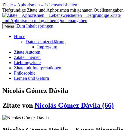
Zitate – Aphorismen – Lebensweisheiten
Tiefgründige Zitate und Aphorismen mit genauen Quellenangaben
Zum Inhalt springen
Menü
Home
Datenschutzerklärung
Impressum
Zitate Autoren
Zitate Themen
Lieblingszitate
Zitate mit Interpretationen
Philosophie
Lernen und Gehirn
Nicolás Gómez Dávila
Zitate von
Nicolás Gómez Dávila (66)
Nicolás Gómez Dávila – Kurze Biografie