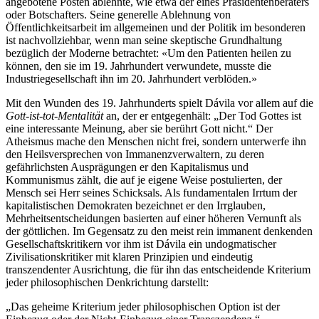
angebotene Posten ablehnte, wie etwa der eines Präsidentenberaters
oder Botschafters. Seine generelle Ablehnung von
Öffentlichkeitsarbeit im allgemeinen und der Politik im besonderen
ist nachvollziehbar, wenn man seine skeptische Grundhaltung
bezüglich der Moderne betrachtet: «Um den Patienten heilen zu
können, den sie im 19. Jahrhundert verwundete, musste die
Industriegesellschaft ihn im 20. Jahrhundert verblöden.»
Mit den Wunden des 19. Jahrhunderts spielt Dávila vor allem auf die
Gott-ist-tot-Mentalität
an, der er entgegenhält: „Der Tod Gottes ist
eine interessante Meinung, aber sie berührt Gott nicht.“ Der
Atheismus mache den Menschen nicht frei, sondern unterwerfe ihn
den Heilsversprechen von Immanenzverwaltern, zu deren
gefährlichsten Ausprägungen er den Kapitalismus und
Kommunismus zählt, die auf je eigene Weise postulierten, der
Mensch sei Herr seines Schicksals. Als fundamentalen Irrtum der
kapitalistischen Demokraten bezeichnet er den Irrglauben,
Mehrheitsentscheidungen basierten auf einer höheren Vernunft als
der göttlichen. Im Gegensatz zu den meist rein immanent denkenden
Gesellschaftskritikern vor ihm ist Dávila ein undogmatischer
Zivilisationskritiker mit klaren Prinzipien und eindeutig
transzendenter Ausrichtung, die für ihn das entscheidende Kriterium
jeder philosophischen Denkrichtung darstellt:
„Das geheime Kriterium jeder philosophischen Option ist der