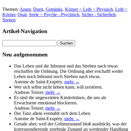
Themen:
Angst
,
Durst
,
Getränke
,
Körper > Leib > Physisch
,
Leib >
Körper
,
Qual
,
Seele > Psyche - Psychisch
,
Sicher - Sicherheit
,
Sorgen
Artikel-Navigation
Suchen
nach:
Neu aufgenommen
Das Leben und die Inbrunst und das Streben nach etwas
erschaffen die Ordnung. Die Ordnung aber erschafft weder
Leben noch Inbrunst noch Streben nach etwas.
Antoine de Saint-Exupéry
,
mehr →
Wer sich selbst nicht lieben kann, will zerstören.
Andreas Tenzer
,
mehr →
Es sind die ungeweinten Kindertränen, die uns als
Erwachsene emotional blockieren.
Andreas Tenzer
,
mehr →
Der Tanz allein vermählt sich dem Leben.
Antoine de Saint-Exupéry
,
mehr →
Gerade aber, weil der Gehirnzustand bloß ausdrückt, was der
korrespondierende zerebrale Zustand an werdender Handlung