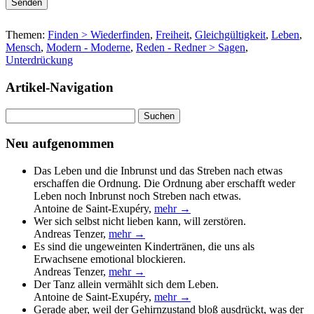
Themen:
Finden > Wiederfinden
,
Freiheit
,
Gleichgültigkeit
,
Leben
,
Mensch
,
Modern - Moderne
,
Reden - Redner > Sagen
,
Unterdrückung
Artikel-Navigation
Suchen
nach:
Neu aufgenommen
Das Leben und die Inbrunst und das Streben nach etwas
erschaffen die Ordnung. Die Ordnung aber erschafft weder
Leben noch Inbrunst noch Streben nach etwas.
Antoine de Saint-Exupéry
,
mehr →
Wer sich selbst nicht lieben kann, will zerstören.
Andreas Tenzer
,
mehr →
Es sind die ungeweinten Kindertränen, die uns als
Erwachsene emotional blockieren.
Andreas Tenzer
,
mehr →
Der Tanz allein vermählt sich dem Leben.
Antoine de Saint-Exupéry
,
mehr →
Gerade aber, weil der Gehirnzustand bloß ausdrückt, was der