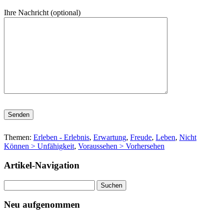
Ihre Nachricht (optional)
Bitte lasse dieses Feld leer.
Themen:
Erleben - Erlebnis
,
Erwartung
,
Freude
,
Leben
,
Nicht
Können > Unfähigkeit
,
Voraussehen > Vorhersehen
Artikel-Navigation
Suchen
nach:
Neu aufgenommen