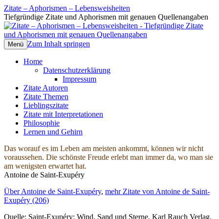
Zitate – Aphorismen – Lebensweisheiten
Tiefgründige Zitate und Aphorismen mit genauen Quellenangaben
Zum Inhalt springen
Menü
Home
Datenschutzerklärung
Impressum
Zitate Autoren
Zitate Themen
Lieblingszitate
Zitate mit Interpretationen
Philosophie
Lernen und Gehirn
Das worauf es im Leben am meisten ankommt, können wir nicht
voraussehen. Die schönste Freude erlebt man immer da, wo man sie
am wenigsten erwartet hat.
Antoine de Saint-Exupéry
Über Antoine de Saint-Exupéry
,
mehr Zitate von Antoine de Saint-
Exupéry (206)
Quelle: Saint-Exupéry: Wind, Sand und Sterne, Karl Rauch Verlag,