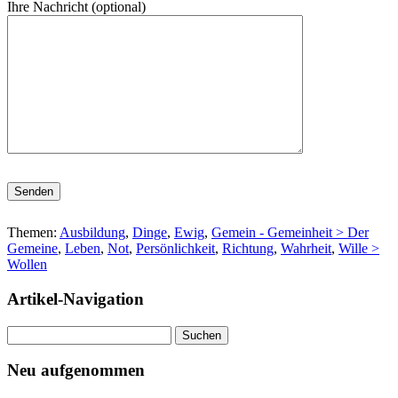
Ihre Nachricht (optional)
Bitte lasse dieses Feld leer.
Themen:
Ausbildung
,
Dinge
,
Ewig
,
Gemein - Gemeinheit > Der
Gemeine
,
Leben
,
Not
,
Persönlichkeit
,
Richtung
,
Wahrheit
,
Wille >
Wollen
Artikel-Navigation
Suchen
nach:
Neu aufgenommen