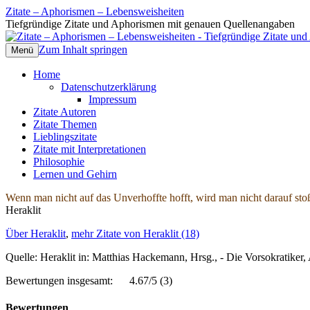
Zitate – Aphorismen – Lebensweisheiten
Tiefgründige Zitate und Aphorismen mit genauen Quellenangaben
Zum Inhalt springen
Menü
Home
Datenschutzerklärung
Impressum
Zitate Autoren
Zitate Themen
Lieblingszitate
Zitate mit Interpretationen
Philosophie
Lernen und Gehirn
Wenn man nicht auf das Unverhoffte hofft, wird man nicht darauf stoß
Heraklit
Über Heraklit
,
mehr Zitate von Heraklit (18)
Quelle: Heraklit in: Matthias Hackemann, Hrsg., - Die Vorsokratike
Bewertungen insgesamt:
4.67/5
(3)
Bewertungen