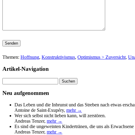
Bitte lasse dieses Feld leer.
Themen:
Hoffnung
,
Konstruktivismus
,
Optimismus > Zuversicht
,
Una
Artikel-Navigation
Suchen
nach:
Neu aufgenommen
Das Leben und die Inbrunst und das Streben nach etwas erscha
Antoine de Saint-Exupéry
,
mehr →
Wer sich selbst nicht lieben kann, will zerstören.
Andreas Tenzer
,
mehr →
Es sind die ungeweinten Kindertränen, die uns als Erwachsene 
Andreas Tenzer
,
mehr →