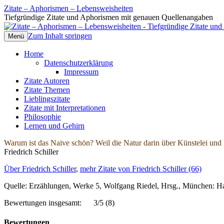
Zitate – Aphorismen – Lebensweisheiten
Tiefgründige Zitate und Aphorismen mit genauen Quellenangaben
Zum Inhalt springen
Menü
Home
Datenschutzerklärung
Impressum
Zitate Autoren
Zitate Themen
Lieblingszitate
Zitate mit Interpretationen
Philosophie
Lernen und Gehirn
Warum ist das Naive schön? Weil die Natur darin über Künstelei und 
Friedrich Schiller
Über Friedrich Schiller
,
mehr Zitate von Friedrich Schiller (66)
Quelle: Erzählungen, Werke 5, Wolfgang Riedel, Hrsg., München: Ha
Bewertungen insgesamt:
3/5
(8)
Bewertungen