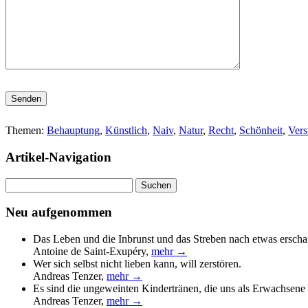
Bitte lasse dieses Feld leer.
Themen:
Behauptung
,
Künstlich
,
Naiv
,
Natur
,
Recht
,
Schönheit
,
Vers
Artikel-Navigation
Suchen
nach:
Neu aufgenommen
Das Leben und die Inbrunst und das Streben nach etwas erscha
Antoine de Saint-Exupéry
,
mehr →
Wer sich selbst nicht lieben kann, will zerstören.
Andreas Tenzer
,
mehr →
Es sind die ungeweinten Kindertränen, die uns als Erwachsene 
Andreas Tenzer
,
mehr →