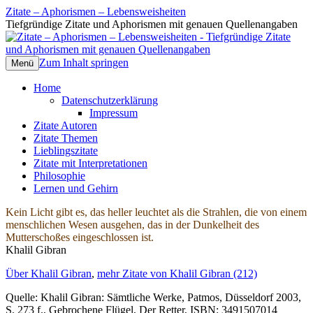
Zitate – Aphorismen – Lebensweisheiten
Tiefgründige Zitate und Aphorismen mit genauen Quellenangaben
Zum Inhalt springen
Menü
Home
Datenschutzerklärung
Impressum
Zitate Autoren
Zitate Themen
Lieblingszitate
Zitate mit Interpretationen
Philosophie
Lernen und Gehirn
Kein Licht gibt es, das heller leuchtet als die Strahlen, die von einem
menschlichen Wesen ausgehen, das in der Dunkelheit des
Mutterschoßes eingeschlossen ist.
Khalil Gibran
Über Khalil Gibran
,
mehr Zitate von Khalil Gibran (212)
Quelle: Khalil Gibran: Sämtliche Werke, Patmos, Düsseldorf 2003,
S. 273 f., Gebrochene Flügel, Der Retter, ISBN: 3491507014