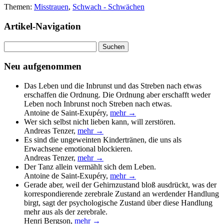
Themen:
Misstrauen
,
Schwach - Schwächen
Artikel-Navigation
Suchen
nach:
Neu aufgenommen
Das Leben und die Inbrunst und das Streben nach etwas
erschaffen die Ordnung. Die Ordnung aber erschafft weder
Leben noch Inbrunst noch Streben nach etwas.
Antoine de Saint-Exupéry
,
mehr →
Wer sich selbst nicht lieben kann, will zerstören.
Andreas Tenzer
,
mehr →
Es sind die ungeweinten Kindertränen, die uns als
Erwachsene emotional blockieren.
Andreas Tenzer
,
mehr →
Der Tanz allein vermählt sich dem Leben.
Antoine de Saint-Exupéry
,
mehr →
Gerade aber, weil der Gehirnzustand bloß ausdrückt, was der
korrespondierende zerebrale Zustand an werdender Handlung
birgt, sagt der psychologische Zustand über diese Handlung
mehr aus als der zerebrale.
Henri Bergson
,
mehr →