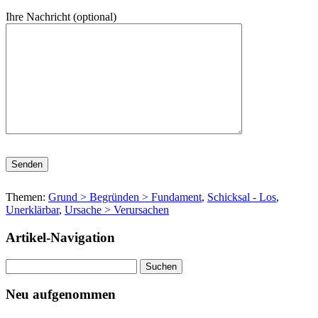
Ihre Nachricht (optional)
Bitte lasse dieses Feld leer.
Themen:
Grund > Begründen > Fundament
,
Schicksal - Los
,
Unerklärbar
,
Ursache > Verursachen
Artikel-Navigation
Suchen
nach:
Neu aufgenommen