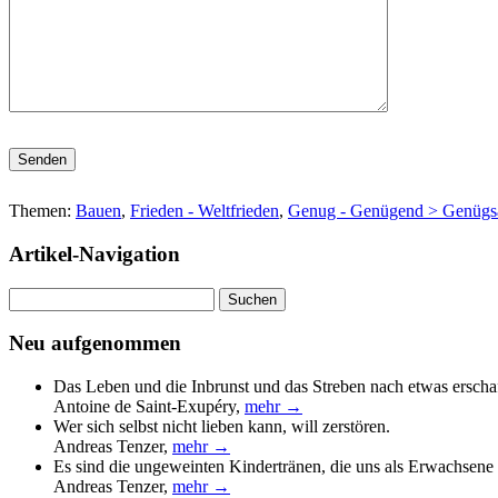
Bitte lasse dieses Feld leer.
Themen:
Bauen
,
Frieden - Weltfrieden
,
Genug - Genügend > Genügs
Artikel-Navigation
Suchen
nach:
Neu aufgenommen
Das Leben und die Inbrunst und das Streben nach etwas erscha
Antoine de Saint-Exupéry
,
mehr →
Wer sich selbst nicht lieben kann, will zerstören.
Andreas Tenzer
,
mehr →
Es sind die ungeweinten Kindertränen, die uns als Erwachsene 
Andreas Tenzer
,
mehr →