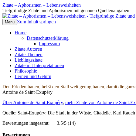
Zitate – Aphorismen – Lebensweisheiten
Tiefgründige Zitate und Aphorismen mit genauen Quellenangaben
Zum Inhalt springen
Menü
Home
Datenschutzerklärung
Impressum
Zitate Autoren
Zitate Themen
Lieblingszitate
Zitate mit Interpretationen
Philosophie
Lernen und Gehirn
Den Frieden bauen, heißt den Stall weit genug bauen, damit die ganze
Antoine de Saint-Exupéry
Über Antoine de Saint-Exupéry
,
mehr Zitate von Antoine de Saint-Ex
Quelle: Saint-Exupéry: Die Stadt in der Wüste, Citadelle, Karl Rauc
Bewertungen insgesamt:
3.5/5
(14)
Bewertungen