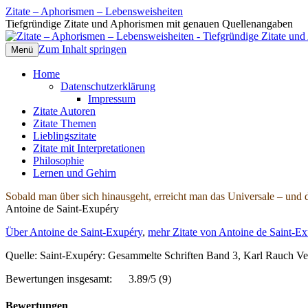
Zitate – Aphorismen – Lebensweisheiten
Tiefgründige Zitate und Aphorismen mit genauen Quellenangaben
Zum Inhalt springen
Menü
Home
Datenschutzerklärung
Impressum
Zitate Autoren
Zitate Themen
Lieblingszitate
Zitate mit Interpretationen
Philosophie
Lernen und Gehirn
Sobald man über sich hinausgeht, erreicht man das Universale – und 
Antoine de Saint-Exupéry
Über Antoine de Saint-Exupéry
,
mehr Zitate von Antoine de Saint-Ex
Quelle: Saint-Exupéry: Gesammelte Schriften Band 3, Karl Rauch Ve
Bewertungen insgesamt:
3.89/5
(9)
Bewertungen