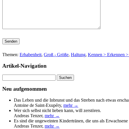
Bitte lasse dieses Feld leer.
Themen:
Erhabenheit
,
Groß - Größe
,
Haltung
,
Kennen > Erkennen > 
Artikel-Navigation
Suchen
nach:
Neu aufgenommen
Das Leben und die Inbrunst und das Streben nach etwas erscha
Antoine de Saint-Exupéry
,
mehr →
Wer sich selbst nicht lieben kann, will zerstören.
Andreas Tenzer
,
mehr →
Es sind die ungeweinten Kindertränen, die uns als Erwachsene 
Andreas Tenzer
,
mehr →