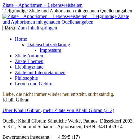
Zitate – Aphorismen – Lebensweisheiten
Tiefgründige Zitate und Aphorismen mit genauen Quellenangaben
Zum Inhalt springen
Menü
Home
Datenschutzerklärung
Impressum
Zitate Autoren
Zitate Themen
Lieblingszitate
Zitate mit Interpretationen
Philosophie
Lernen und Gehirn
Liebe, die nicht immer wieder neu entsteht, stirbt ständig.
Khalil Gibran
Über Khalil Gibran
,
mehr Zitate von Khalil Gibran (212)
Quelle: Khalil Gibran: Sämtliche Werke, Patmos, Düsseldorf 2003,
S. 971, Sand und Schaum - Aphorismen, ISBN: 3491507014
Bewertungen insgesamt:
4.59/5
(17)