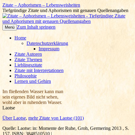
Zitate – Aphorismen – Lebensweisheiten
Tiefgründige Zitate und Aphorismen mit genauen Quellenangaben
Zum Inhalt springen
Menü
Home
Datenschutzerklärung
Impressum
Zitate Autoren
Zitate Themen
Lieblingszitate
Zitate mit Interpretationen
Philosophie
Lernen und Gehirn
Im fließenden Wasser kann man
sein eigenes Bild nicht sehen,
wohl aber in ruhendem Wasser.
Laotse
Über Laotse
,
mehr Zitate von Laotse (101)
Quelle: Laotse: in: Momente der Ruhe, Groh, Germering 2013 , S.
157, ISBN: 3848510510 |