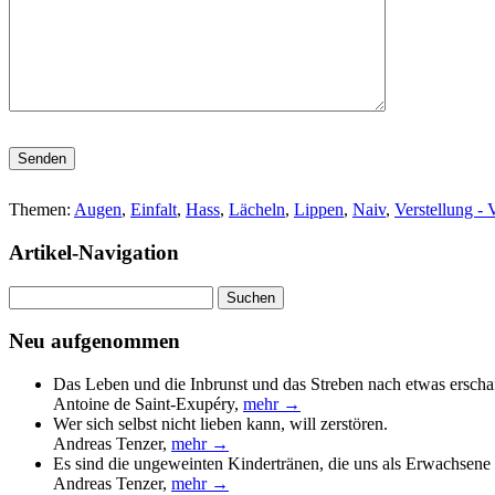
Bitte lasse dieses Feld leer.
Themen:
Augen
,
Einfalt
,
Hass
,
Lächeln
,
Lippen
,
Naiv
,
Verstellung - V
Artikel-Navigation
Suchen
nach:
Neu aufgenommen
Das Leben und die Inbrunst und das Streben nach etwas erscha
Antoine de Saint-Exupéry
,
mehr →
Wer sich selbst nicht lieben kann, will zerstören.
Andreas Tenzer
,
mehr →
Es sind die ungeweinten Kindertränen, die uns als Erwachsene 
Andreas Tenzer
,
mehr →