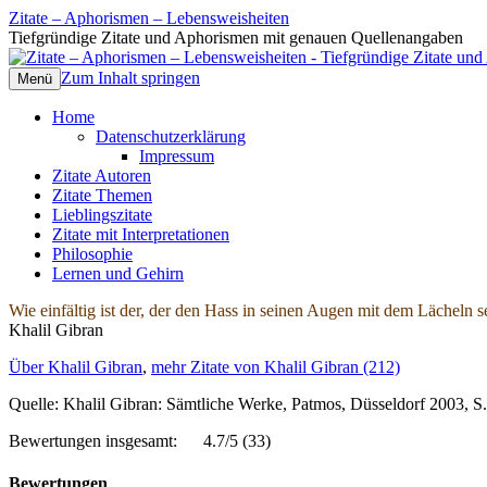
Zitate – Aphorismen – Lebensweisheiten
Tiefgründige Zitate und Aphorismen mit genauen Quellenangaben
Zum Inhalt springen
Menü
Home
Datenschutzerklärung
Impressum
Zitate Autoren
Zitate Themen
Lieblingszitate
Zitate mit Interpretationen
Philosophie
Lernen und Gehirn
Wie einfältig ist der, der den Hass in seinen Augen mit dem Lächeln s
Khalil Gibran
Über Khalil Gibran
,
mehr Zitate von Khalil Gibran (212)
Quelle: Khalil Gibran: Sämtliche Werke, Patmos, Düsseldorf 2003,
Bewertungen insgesamt:
4.7/5
(33)
Bewertungen