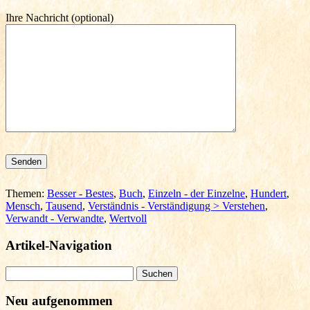
Ihre Nachricht (optional)
Bitte lasse dieses Feld leer.
Themen:
Besser - Bestes
,
Buch
,
Einzeln - der Einzelne
,
Hundert
,
Mensch
,
Tausend
,
Verständnis - Verständigung > Verstehen
,
Verwandt - Verwandte
,
Wertvoll
Artikel-Navigation
Suchen
nach:
Neu aufgenommen