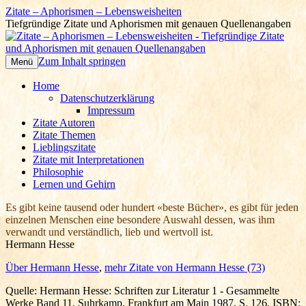
Zitate – Aphorismen – Lebensweisheiten
Tiefgründige Zitate und Aphorismen mit genauen Quellenangaben
Zum Inhalt springen
Menü
Home
Datenschutzerklärung
Impressum
Zitate Autoren
Zitate Themen
Lieblingszitate
Zitate mit Interpretationen
Philosophie
Lernen und Gehirn
Es gibt keine tausend oder hundert «beste Bücher», es gibt für jeden
einzelnen Menschen eine besondere Auswahl dessen, was ihm
verwandt und verständlich, lieb und wertvoll ist.
Hermann Hesse
Über Hermann Hesse
,
mehr Zitate von Hermann Hesse (73)
Quelle: Hermann Hesse: Schriften zur Literatur 1 - Gesammelte
Werke Band 11, Suhrkamp, Frankfurt am Main 1987, S. 126, ISBN: