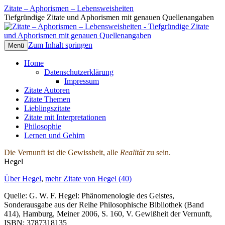
Zitate – Aphorismen – Lebensweisheiten
Tiefgründige Zitate und Aphorismen mit genauen Quellenangaben
Zum Inhalt springen
Menü
Home
Datenschutzerklärung
Impressum
Zitate Autoren
Zitate Themen
Lieblingszitate
Zitate mit Interpretationen
Philosophie
Lernen und Gehirn
Die Vernunft ist die Gewissheit, alle
Realität
zu sein.
Hegel
Über Hegel
,
mehr Zitate von Hegel (40)
Quelle: G. W. F. Hegel: Phänomenologie des Geistes,
Sonderausgabe aus der Reihe Philosophische Bibliothek (Band
414), Hamburg, Meiner 2006, S. 160, V. Gewißheit der Vernunft,
ISBN: 3787318135