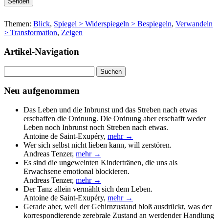
Bitte lasse dieses Feld leer.
Themen:
Blick
,
Spiegel > Widerspiegeln > Bespiegeln
,
Verwandeln
> Transformation
,
Zeigen
Artikel-Navigation
Suchen
nach:
Neu aufgenommen
Das Leben und die Inbrunst und das Streben nach etwas
erschaffen die Ordnung. Die Ordnung aber erschafft weder
Leben noch Inbrunst noch Streben nach etwas.
Antoine de Saint-Exupéry
,
mehr →
Wer sich selbst nicht lieben kann, will zerstören.
Andreas Tenzer
,
mehr →
Es sind die ungeweinten Kindertränen, die uns als
Erwachsene emotional blockieren.
Andreas Tenzer
,
mehr →
Der Tanz allein vermählt sich dem Leben.
Antoine de Saint-Exupéry
,
mehr →
Gerade aber, weil der Gehirnzustand bloß ausdrückt, was der
korrespondierende zerebrale Zustand an werdender Handlung