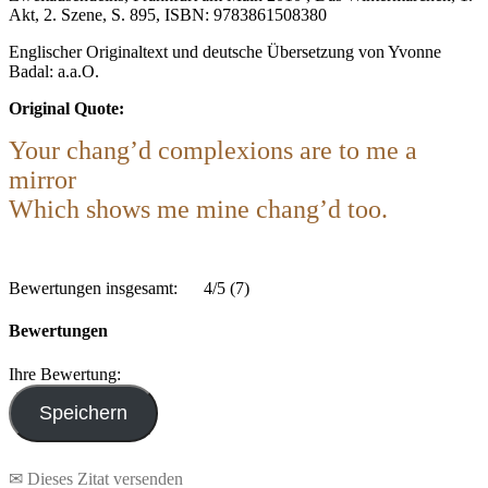
Akt, 2. Szene, S. 895, ISBN: 9783861508380
Englischer Originaltext und deutsche Übersetzung von Yvonne
Badal: a.a.O.
Original Quote:
Your chang’d complexions are to me a
mirror
Which shows me mine chang’d too.
Bewertungen insgesamt:
4/5
(7)
Bewertungen
Ihre Bewertung:
✉ Dieses Zitat versenden