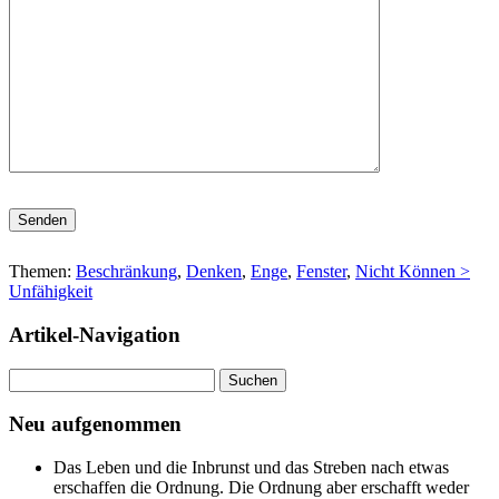
Bitte lasse dieses Feld leer.
Themen:
Beschränkung
,
Denken
,
Enge
,
Fenster
,
Nicht Können >
Unfähigkeit
Artikel-Navigation
Suchen
nach:
Neu aufgenommen
Das Leben und die Inbrunst und das Streben nach etwas
erschaffen die Ordnung. Die Ordnung aber erschafft weder