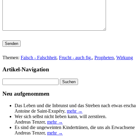
Bitte lasse dieses Feld leer.
Themen:
Falsch - Falschheit
,
Frucht - auch fig.
,
Propheten
,
Wirkung
Artikel-Navigation
Suchen
nach:
Neu aufgenommen
Das Leben und die Inbrunst und das Streben nach etwas erscha
Antoine de Saint-Exupéry
,
mehr →
Wer sich selbst nicht lieben kann, will zerstören.
Andreas Tenzer
,
mehr →
Es sind die ungeweinten Kindertränen, die uns als Erwachsene 
Andreas Tenzer
,
mehr →