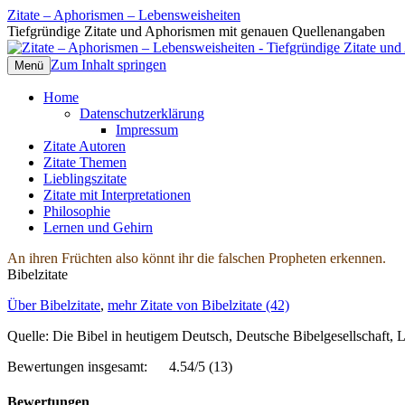
Zitate – Aphorismen – Lebensweisheiten
Tiefgründige Zitate und Aphorismen mit genauen Quellenangaben
Zum Inhalt springen
Menü
Home
Datenschutzerklärung
Impressum
Zitate Autoren
Zitate Themen
Lieblingszitate
Zitate mit Interpretationen
Philosophie
Lernen und Gehirn
An ihren Früchten also könnt ihr die falschen Propheten erkennen.
Bibelzitate
Über Bibelzitate
,
mehr Zitate von Bibelzitate (42)
Quelle: Die Bibel in heutigem Deutsch, Deutsche Bibelgesellschaft,
Bewertungen insgesamt:
4.54/5
(13)
Bewertungen