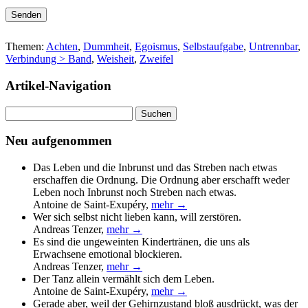
Bitte lasse dieses Feld leer.
Themen:
Achten
,
Dummheit
,
Egoismus
,
Selbstaufgabe
,
Untrennbar
,
Verbindung > Band
,
Weisheit
,
Zweifel
Artikel-Navigation
Suchen
nach:
Neu aufgenommen
Das Leben und die Inbrunst und das Streben nach etwas
erschaffen die Ordnung. Die Ordnung aber erschafft weder
Leben noch Inbrunst noch Streben nach etwas.
Antoine de Saint-Exupéry
,
mehr →
Wer sich selbst nicht lieben kann, will zerstören.
Andreas Tenzer
,
mehr →
Es sind die ungeweinten Kindertränen, die uns als
Erwachsene emotional blockieren.
Andreas Tenzer
,
mehr →
Der Tanz allein vermählt sich dem Leben.
Antoine de Saint-Exupéry
,
mehr →
Gerade aber, weil der Gehirnzustand bloß ausdrückt, was der