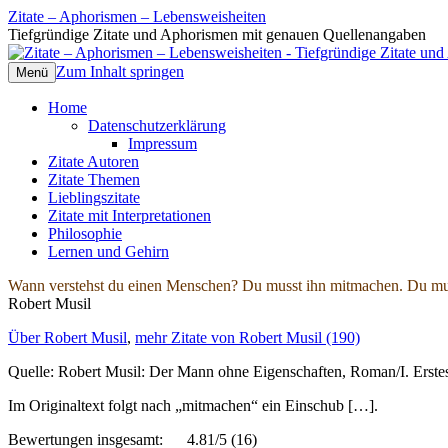
Zitate – Aphorismen – Lebensweisheiten
Tiefgründige Zitate und Aphorismen mit genauen Quellenangaben
Zum Inhalt springen
Menü
Home
Datenschutzerklärung
Impressum
Zitate Autoren
Zitate Themen
Lieblingszitate
Zitate mit Interpretationen
Philosophie
Lernen und Gehirn
Wann verstehst du einen Menschen? Du musst ihn mitmachen. Du musst
Robert Musil
Über Robert Musil
,
mehr Zitate von Robert Musil (190)
Quelle: Robert Musil: Der Mann ohne Eigenschaften, Roman/I. Erst
Im Originaltext folgt nach „mitmachen“ ein Einschub […].
Bewertungen insgesamt:
4.81/5
(16)