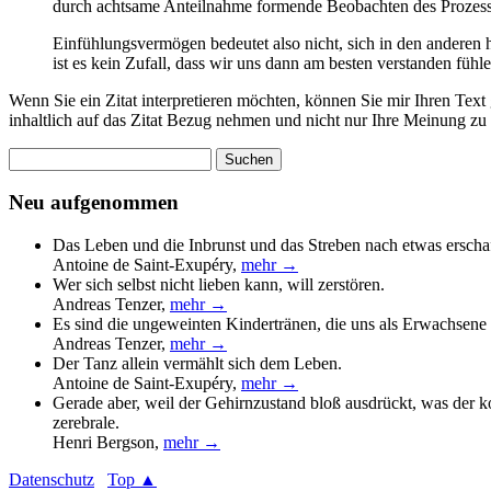
durch achtsame Anteilnahme formende Beobachten des Prozesse
Einfühlungsvermögen bedeutet also nicht, sich in den anderen h
ist es kein Zufall, dass wir uns dann am besten verstanden füh
Wenn Sie ein Zitat interpretieren möchten, können Sie mir Ihren Text
inhaltlich auf das Zitat Bezug nehmen und nicht nur Ihre Meinung 
Suchen
nach:
Neu aufgenommen
Das Leben und die Inbrunst und das Streben nach etwas erscha
Antoine de Saint-Exupéry
,
mehr →
Wer sich selbst nicht lieben kann, will zerstören.
Andreas Tenzer
,
mehr →
Es sind die ungeweinten Kindertränen, die uns als Erwachsene 
Andreas Tenzer
,
mehr →
Der Tanz allein vermählt sich dem Leben.
Antoine de Saint-Exupéry
,
mehr →
Gerade aber, weil der Gehirnzustand bloß ausdrückt, was der 
zerebrale.
Henri Bergson
,
mehr →
Datenschutz
Top ▲