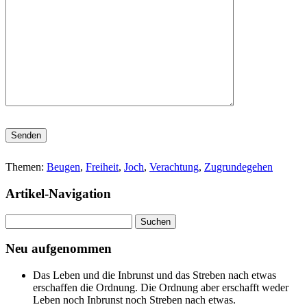
Bitte lasse dieses Feld leer.
Themen:
Beugen
,
Freiheit
,
Joch
,
Verachtung
,
Zugrundegehen
Artikel-Navigation
Suchen
nach:
Neu aufgenommen
Das Leben und die Inbrunst und das Streben nach etwas
erschaffen die Ordnung. Die Ordnung aber erschafft weder
Leben noch Inbrunst noch Streben nach etwas.