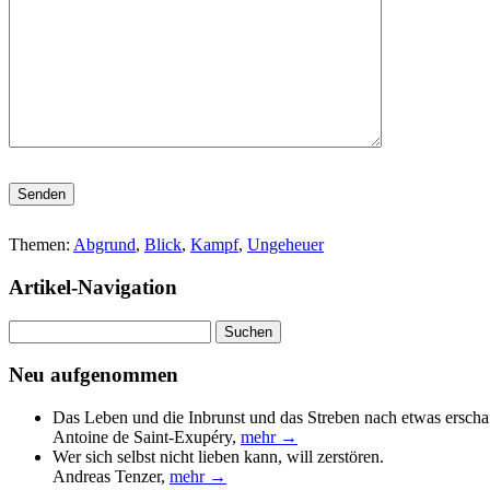
Bitte lasse dieses Feld leer.
Themen:
Abgrund
,
Blick
,
Kampf
,
Ungeheuer
Artikel-Navigation
Suchen
nach:
Neu aufgenommen
Das Leben und die Inbrunst und das Streben nach etwas erscha
Antoine de Saint-Exupéry
,
mehr →
Wer sich selbst nicht lieben kann, will zerstören.
Andreas Tenzer
,
mehr →