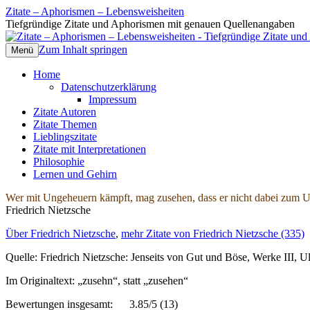
Zitate – Aphorismen – Lebensweisheiten
Tiefgründige Zitate und Aphorismen mit genauen Quellenangaben
Zum Inhalt springen
Menü
Home
Datenschutzerklärung
Impressum
Zitate Autoren
Zitate Themen
Lieblingszitate
Zitate mit Interpretationen
Philosophie
Lernen und Gehirn
Wer mit Ungeheuern kämpft, mag zusehen, dass er nicht dabei zum Un
Friedrich Nietzsche
Über Friedrich Nietzsche
,
mehr Zitate von Friedrich Nietzsche (335)
Quelle: Friedrich Nietzsche: Jenseits von Gut und Böse, Werke III, U
Im Originaltext: „zusehn“, statt „zusehen“
Bewertungen insgesamt:
3.85/5
(13)