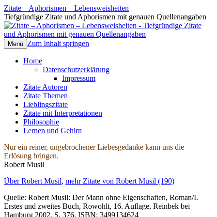
Zitate – Aphorismen – Lebensweisheiten
Tiefgründige Zitate und Aphorismen mit genauen Quellenangaben
Zum Inhalt springen
Menü
Home
Datenschutzerklärung
Impressum
Zitate Autoren
Zitate Themen
Lieblingszitate
Zitate mit Interpretationen
Philosophie
Lernen und Gehirn
Nur ein reiner, ungebrochener Liebesgedanke kann uns die
Erlösung bringen.
Robert Musil
Über Robert Musil
,
mehr Zitate von Robert Musil (190)
Quelle: Robert Musil: Der Mann ohne Eigenschaften, Roman/I.
Erstes und zweites Buch, Rowohlt, 16. Auflage, Reinbek bei
Hamburg 2002, S. 376, ISBN: 3499134624