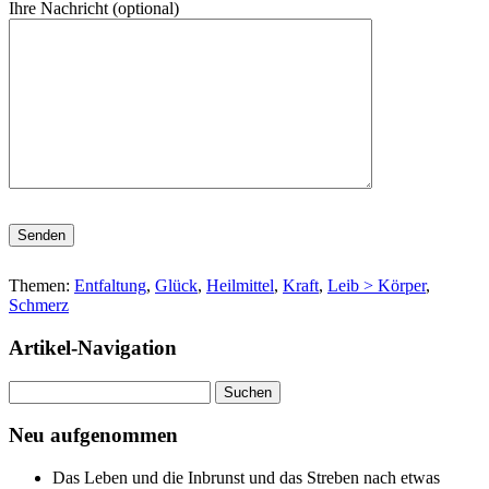
Ihre Nachricht (optional)
Bitte lasse dieses Feld leer.
Themen:
Entfaltung
,
Glück
,
Heilmittel
,
Kraft
,
Leib > Körper
,
Schmerz
Artikel-Navigation
Suchen
nach:
Neu aufgenommen
Das Leben und die Inbrunst und das Streben nach etwas