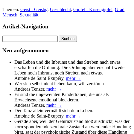
Themen:
Geist - Geistig
,
Geschlecht
,
Gipfel - Krisengipfel
,
Grad
,
Mensch
,
Sexualität
Artikel-Navigation
Suchen
nach:
Neu aufgenommen
Das Leben und die Inbrunst und das Streben nach etwas
erschaffen die Ordnung. Die Ordnung aber erschafft weder
Leben noch Inbrunst noch Streben nach etwas.
Antoine de Saint-Exupéry
,
mehr →
Wer sich selbst nicht lieben kann, will zerstören.
Andreas Tenzer
,
mehr →
Es sind die ungeweinten Kindertränen, die uns als
Erwachsene emotional blockieren.
Andreas Tenzer
,
mehr →
Der Tanz allein vermählt sich dem Leben.
Antoine de Saint-Exupéry
,
mehr →
Gerade aber, weil der Gehirnzustand bloß ausdrückt, was der
korrespondierende zerebrale Zustand an werdender Handlung
birgt, sagt der psychologische Zustand über diese Handlung