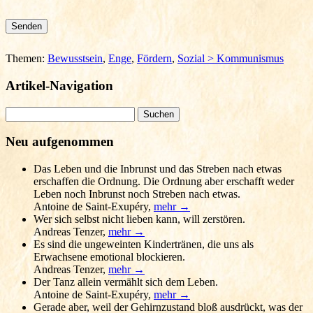
Bitte lasse dieses Feld leer.
Themen:
Bewusstsein
,
Enge
,
Fördern
,
Sozial > Kommunismus
Artikel-Navigation
Suchen
nach:
Neu aufgenommen
Das Leben und die Inbrunst und das Streben nach etwas
erschaffen die Ordnung. Die Ordnung aber erschafft weder
Leben noch Inbrunst noch Streben nach etwas.
Antoine de Saint-Exupéry
,
mehr →
Wer sich selbst nicht lieben kann, will zerstören.
Andreas Tenzer
,
mehr →
Es sind die ungeweinten Kindertränen, die uns als
Erwachsene emotional blockieren.
Andreas Tenzer
,
mehr →
Der Tanz allein vermählt sich dem Leben.
Antoine de Saint-Exupéry
,
mehr →
Gerade aber, weil der Gehirnzustand bloß ausdrückt, was der