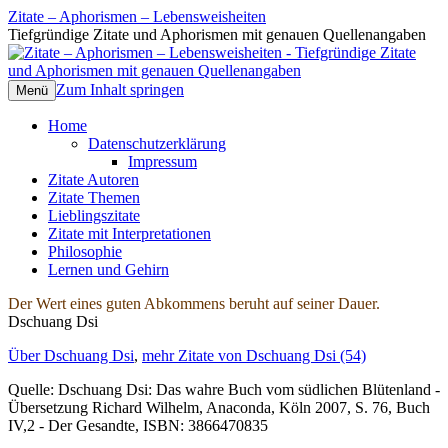
Zitate – Aphorismen – Lebensweisheiten
Tiefgründige Zitate und Aphorismen mit genauen Quellenangaben
Zum Inhalt springen
Menü
Home
Datenschutzerklärung
Impressum
Zitate Autoren
Zitate Themen
Lieblingszitate
Zitate mit Interpretationen
Philosophie
Lernen und Gehirn
Der Wert eines guten Abkommens beruht auf seiner Dauer.
Dschuang Dsi
Über Dschuang Dsi
,
mehr Zitate von Dschuang Dsi (54)
Quelle: Dschuang Dsi: Das wahre Buch vom südlichen Blütenland -
Übersetzung Richard Wilhelm, Anaconda, Köln 2007, S. 76, Buch
IV,2 - Der Gesandte, ISBN: 3866470835