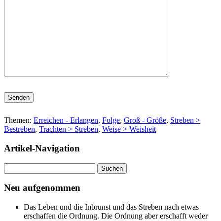
Bitte lasse dieses Feld leer.
Themen:
Erreichen - Erlangen
,
Folge
,
Groß - Größe
,
Streben >
Bestreben
,
Trachten > Streben
,
Weise > Weisheit
Artikel-Navigation
Suchen
nach:
Neu aufgenommen
Das Leben und die Inbrunst und das Streben nach etwas
erschaffen die Ordnung. Die Ordnung aber erschafft weder