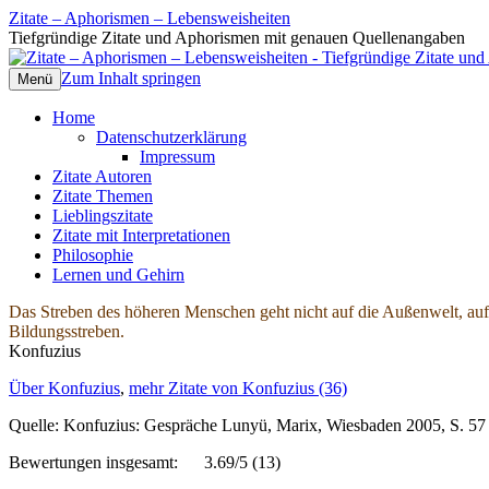
Zitate – Aphorismen – Lebensweisheiten
Tiefgründige Zitate und Aphorismen mit genauen Quellenangaben
Zum Inhalt springen
Menü
Home
Datenschutzerklärung
Impressum
Zitate Autoren
Zitate Themen
Lieblingszitate
Zitate mit Interpretationen
Philosophie
Lernen und Gehirn
Das Streben des höheren Menschen geht nicht auf die Außenwelt, auf
Bildungsstreben.
Konfuzius
Über Konfuzius
,
mehr Zitate von Konfuzius (36)
Quelle: Konfuzius: Gespräche Lunyü, Marix, Wiesbaden 2005, S. 57
Bewertungen insgesamt:
3.69/5
(13)