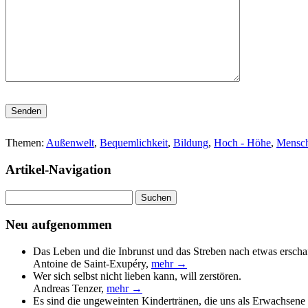
Bitte lasse dieses Feld leer.
Themen:
Außenwelt
,
Bequemlichkeit
,
Bildung
,
Hoch - Höhe
,
Mensc
Artikel-Navigation
Suchen
nach:
Neu aufgenommen
Das Leben und die Inbrunst und das Streben nach etwas erscha
Antoine de Saint-Exupéry
,
mehr →
Wer sich selbst nicht lieben kann, will zerstören.
Andreas Tenzer
,
mehr →
Es sind die ungeweinten Kindertränen, die uns als Erwachsene 