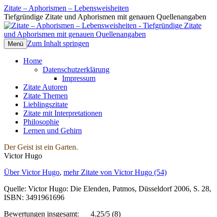
Zitate – Aphorismen – Lebensweisheiten
Tiefgründige Zitate und Aphorismen mit genauen Quellenangaben
Zum Inhalt springen
Menü
Home
Datenschutzerklärung
Impressum
Zitate Autoren
Zitate Themen
Lieblingszitate
Zitate mit Interpretationen
Philosophie
Lernen und Gehirn
Der Geist ist ein Garten.
Victor Hugo
Über Victor Hugo
,
mehr Zitate von Victor Hugo (54)
Quelle: Victor Hugo: Die Elenden, Patmos, Düsseldorf 2006, S. 28,
ISBN: 3491961696
Bewertungen insgesamt:
4.25/5
(8)