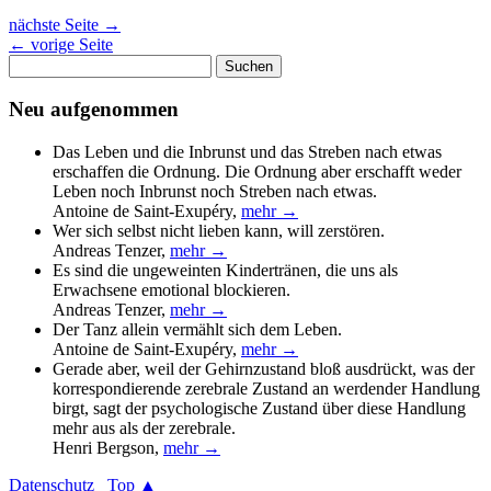
nächste Seite
→
←
vorige Seite
Suchen
nach:
Neu aufgenommen
Das Leben und die Inbrunst und das Streben nach etwas
erschaffen die Ordnung. Die Ordnung aber erschafft weder
Leben noch Inbrunst noch Streben nach etwas.
Antoine de Saint-Exupéry
,
mehr →
Wer sich selbst nicht lieben kann, will zerstören.
Andreas Tenzer
,
mehr →
Es sind die ungeweinten Kindertränen, die uns als
Erwachsene emotional blockieren.
Andreas Tenzer
,
mehr →
Der Tanz allein vermählt sich dem Leben.
Antoine de Saint-Exupéry
,
mehr →
Gerade aber, weil der Gehirnzustand bloß ausdrückt, was der
korrespondierende zerebrale Zustand an werdender Handlung
birgt, sagt der psychologische Zustand über diese Handlung
mehr aus als der zerebrale.
Henri Bergson
,
mehr →
Datenschutz
Top ▲