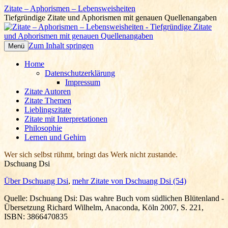
Zitate – Aphorismen – Lebensweisheiten
Tiefgründige Zitate und Aphorismen mit genauen Quellenangaben
Zum Inhalt springen
Menü
Home
Datenschutzerklärung
Impressum
Zitate Autoren
Zitate Themen
Lieblingszitate
Zitate mit Interpretationen
Philosophie
Lernen und Gehirn
Wer sich selbst rühmt, bringt das Werk nicht zustande.
Dschuang Dsi
Über Dschuang Dsi
,
mehr Zitate von Dschuang Dsi (54)
Quelle: Dschuang Dsi: Das wahre Buch vom südlichen Blütenland -
Übersetzung Richard Wilhelm, Anaconda, Köln 2007, S. 221,
ISBN: 3866470835