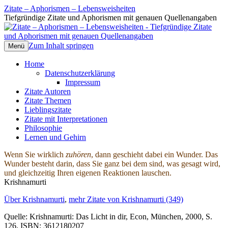
Zitate – Aphorismen – Lebensweisheiten
Tiefgründige Zitate und Aphorismen mit genauen Quellenangaben
Zum Inhalt springen
Menü
Home
Datenschutzerklärung
Impressum
Zitate Autoren
Zitate Themen
Lieblingszitate
Zitate mit Interpretationen
Philosophie
Lernen und Gehirn
Wenn Sie wirklich
zuhören
, dann geschieht dabei ein Wunder. Das
Wunder besteht darin, dass Sie ganz bei dem sind, was gesagt wird,
und gleichzeitig Ihren eigenen Reaktionen lauschen.
Krishnamurti
Über Krishnamurti
,
mehr Zitate von Krishnamurti (349)
Quelle: Krishnamurti: Das Licht in dir, Econ, München, 2000, S.
126, ISBN: 3612180207