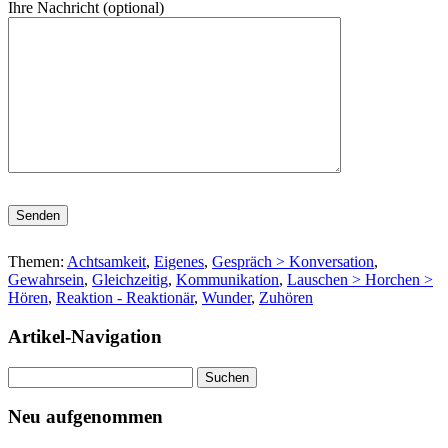
Ihre Nachricht (optional)
Bitte lasse dieses Feld leer.
Themen:
Achtsamkeit
,
Eigenes
,
Gespräch > Konversation
,
Gewahrsein
,
Gleichzeitig
,
Kommunikation
,
Lauschen > Horchen >
Hören
,
Reaktion - Reaktionär
,
Wunder
,
Zuhören
Artikel-Navigation
Suchen
nach:
Neu aufgenommen