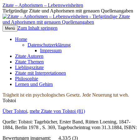
Zitate – Aphorismen – Lebensweisheiten
Tiefgründige Zitate und Aphorismen mit genauen Quellenangaben
Zum Inhalt springen
Menü
Home
Datenschutzerklärung
Impressum
Zitate Autoren
Zitate Themen
Lieblingszitate
Zitate mit Interpretationen
Philosophie
Lernen und Gehirn
Trägheit ist ein psychologisches Gesetz. Jede Neuerung tut weh.
Tolstoi
Über Tolstoi
,
mehr Zitate von Tolstoi (81)
Quelle: Tolstoi: Tagebücher, Erster Band, Rütten Loening, 1847-
1884, Berlin 1978 , S. 369, Tagebucheintrag vom 31.3.1884, ISBN:
Bewertungen insgesamt:
4.33/5
(3)