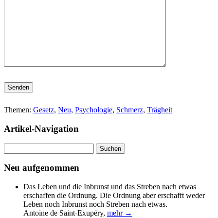
Bitte lasse dieses Feld leer.
Themen:
Gesetz
,
Neu
,
Psychologie
,
Schmerz
,
Trägheit
Artikel-Navigation
Suchen
nach:
Neu aufgenommen
Das Leben und die Inbrunst und das Streben nach etwas
erschaffen die Ordnung. Die Ordnung aber erschafft weder
Leben noch Inbrunst noch Streben nach etwas.
Antoine de Saint-Exupéry
,
mehr →