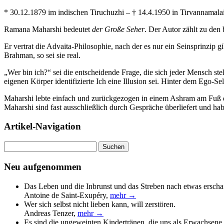
* 30.12.1879 im indischen Tiruchuzhi – † 14.4.1950 in Tirvannamalai
Ramana Maharshi bedeutet
der Große Seher
. Der Autor zählt zu den 
Er vertrat die Advaita-Philosophie, nach der es nur ein Seinsprinzip gi
Brahman, so sei sie real.
„Wer bin ich?“ sei die entscheidende Frage, die sich jeder Mensch st
eigenen Körper identifizierte Ich eine Illusion sei. Hinter dem Ego-Se
Maharshi lebte einfach und zurückgezogen in einem Ashram am Fuß 
Maharshi sind fast ausschließlich durch Gespräche überliefert und ha
Artikel-Navigation
Suchen
nach:
Neu aufgenommen
Das Leben und die Inbrunst und das Streben nach etwas erscha
Antoine de Saint-Exupéry
,
mehr →
Wer sich selbst nicht lieben kann, will zerstören.
Andreas Tenzer
,
mehr →
Es sind die ungeweinten Kindertränen, die uns als Erwachsene 