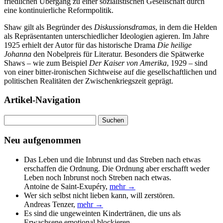
friedlichen Übergang zu einer sozialistischen Gesellschaft durch
eine kontinuierliche Reformpolitik.
Shaw gilt als Begründer des
Diskussionsdramas
, in dem die Helden
als Repräsentanten unterschiedlicher Ideologien agieren. Im Jahre
1925 erhielt der Autor für das historische Drama
Die heilige
Johanna
den Nobelpreis für Literatur. Besonders die Spätwerke
Shaws – wie zum Beispiel
Der Kaiser von Amerika
, 1929 – sind
von einer bitter-ironischen Sichtweise auf die gesellschaftlichen und
politischen Realitäten der Zwischenkriegszeit geprägt.
Artikel-Navigation
Suchen
nach:
Neu aufgenommen
Das Leben und die Inbrunst und das Streben nach etwas
erschaffen die Ordnung. Die Ordnung aber erschafft weder
Leben noch Inbrunst noch Streben nach etwas.
Antoine de Saint-Exupéry
,
mehr →
Wer sich selbst nicht lieben kann, will zerstören.
Andreas Tenzer
,
mehr →
Es sind die ungeweinten Kindertränen, die uns als
Erwachsene emotional blockieren.