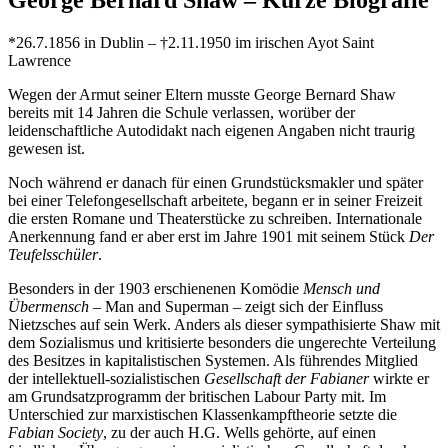
*26.7.1856 in Dublin – †2.11.1950 im irischen Ayot Saint
Lawrence
Wegen der Armut seiner Eltern musste George Bernard Shaw
bereits mit 14 Jahren die Schule verlassen, worüber der
leidenschaftliche Autodidakt nach eigenen Angaben nicht traurig
gewesen ist.
Noch während er danach für einen Grundstücksmakler und später
bei einer Telefongesellschaft arbeitete, begann er in seiner Freizeit
die ersten Romane und Theaterstücke zu schreiben. Internationale
Anerkennung fand er aber erst im Jahre 1901 mit seinem Stück
Der
Teufelsschüler
.
Besonders in der 1903 erschienenen Komödie
Mensch und
Übermensch
– Man and Superman – zeigt sich der Einfluss
Nietzsches auf sein Werk. Anders als dieser sympathisierte Shaw mit
dem Sozialismus und kritisierte besonders die ungerechte Verteilung
des Besitzes in kapitalistischen Systemen. Als führendes Mitglied
der intellektuell-sozialistischen
Gesellschaft der Fabianer
wirkte er
am Grundsatzprogramm der britischen Labour Party mit. Im
Unterschied zur marxistischen Klassenkampftheorie setzte die
Fabian Society
, zu der auch H.G. Wells gehörte, auf einen